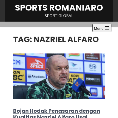
Skip
SPORTS ROMANIARO
to
content
SPORT GLOBAL
Menu
Open
TAG:
NAZRIEL ALFARO
the
main
menu
Bojan Hodak Penasaran dengan
Kualitas Nazriel Alfaro Usai