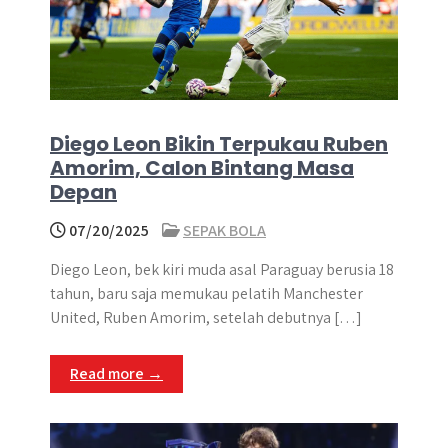
Diego Leon Bikin Terpukau Ruben
Amorim, Calon Bintang Masa
Depan
07/20/2025
SEPAK BOLA
Diego Leon, bek kiri muda asal Paraguay berusia 18
tahun, baru saja memukau pelatih Manchester
United, Ruben Amorim, setelah debutnya […]
Read more →