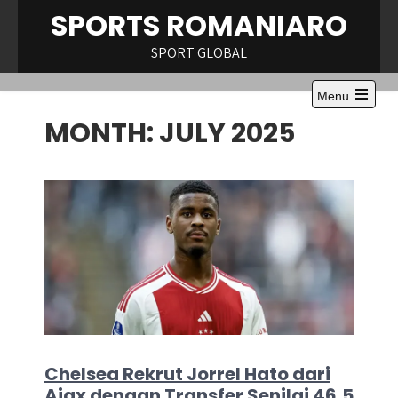
Skip
SPORTS ROMANIARO
to
content
SPORT GLOBAL
Menu
Open
MONTH:
JULY 2025
the
main
menu
Chelsea Rekrut Jorrel Hato dari
Ajax dengan Transfer Senilai 46,5