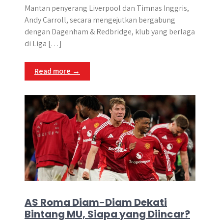
Mantan penyerang Liverpool dan Timnas Inggris,
Andy Carroll, secara mengejutkan bergabung
dengan Dagenham & Redbridge, klub yang berlaga
di Liga […]
Read more →
AS Roma Diam-Diam Dekati
Bintang MU, Siapa yang Diincar?