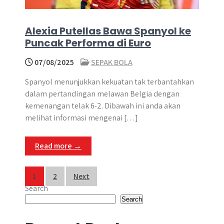
Alexia Putellas Bawa Spanyol ke
Puncak Performa di Euro
07/08/2025
SEPAK BOLA
Spanyol menunjukkan kekuatan tak terbantahkan
dalam pertandingan melawan Belgia dengan
kemenangan telak 6-2. Dibawah ini anda akan
melihat informasi mengenai […]
Read more →
Posts
1
2
Next
Search
pagination
Search