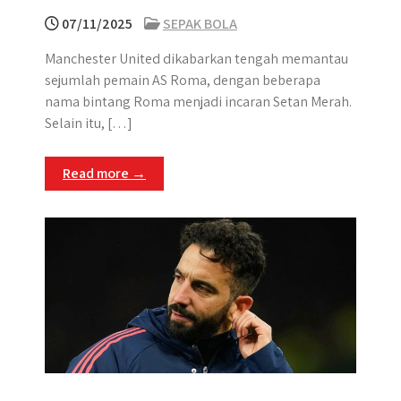
07/11/2025
SEPAK BOLA
Manchester United dikabarkan tengah memantau
sejumlah pemain AS Roma, dengan beberapa
nama bintang Roma menjadi incaran Setan Merah.
Selain itu, […]
Read more →