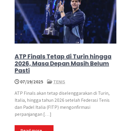
ATP Finals Tetap di Turin hingga
2026, Masa Depan Masih Belum
Pasti
07/19/2025
TENIS
ATP Finals akan tetap diselenggarakan di Turin,
Italia, hingga tahun 2026 setelah Federasi Tenis
dan Padel Italia (FITP) mengonfirmasi
perpanjangan […]
Read more →