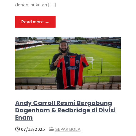
depan, pukulan […]
Read more →
Andy Carroll Resmi Bergabung
Dagenham & Redbridge di Divisi
Enam
07/13/2025
SEPAK BOLA