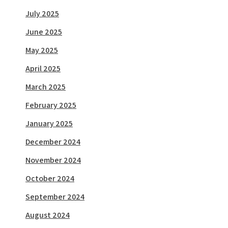
July 2025
June 2025
May 2025
April 2025
March 2025
February 2025
January 2025
December 2024
November 2024
October 2024
September 2024
August 2024