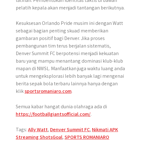
latihan. Pembentukan identitas taktis di bawah
pelatih kepala akan menjadi tantangan berikutnya.
Kesuksesan Orlando Pride musim ini dengan Watt
sebagai bagian penting skuad memberikan
gambaran positif bagi Denver. Jika proses
pembangunan tim terus berjalan sistematis,
Denver Summit FC berpotensi menjadi kekuatan
baru yang mampu menantang dominasi klub-klub
mapan di NWSL. Manfaatkan juga waktu luang anda
untuk mengeksplorasi lebih banyak lagi mengenai
berita sepak bola terbaru lainnya hanya dengan
klik
sportsromaniaro.com
.
Semua kabar hangat dunia olahraga ada di
https://footballgiantsofficial.com/
.
Tags:
Ally Watt
,
Denver Summit FC
,
Nikmati APK
Streaming ShotsGoal
,
SPORTS ROMANIARO