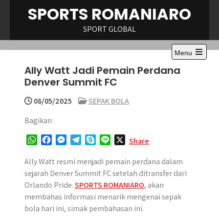
Skip
SPORTS ROMANIARO
to
content
SPORT GLOBAL
Menu
Open
Ally Watt Jadi Pemain Perdana
the
main
Denver Summit FC
menu
08/05/2025
SEPAK BOLA
Bagikan
W
F
M
T
S
L
X
Share
h
a
e
e
k
i
a
c
s
l
y
n
Ally Watt resmi menjadi pemain perdana dalam
t
e
s
e
p
e
sejarah Denver Summit FC setelah ditransfer dari
s
b
e
g
e
Orlando Pride.
SPORTS ROMANIARO
, akan
A
o
n
r
membahas informasi menarik mengenai sepak
p
o
g
a
bola hari ini, simak pembahasan ini.
p
k
e
m