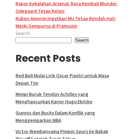
Post
Rapor Kekalahan Arsenal: Raya Kembali Blunder,
Odegaard Tetap Kelas!
navigation
Ruben Amorim Ingatkan MU Tetap Rendah Hati
Meski Sempurna di Pramusim
Search
Search
Recent Posts
Red Bull Mulai Lirik Oscar Piastri untuk Masa
Depan Tim
Mimpi Buruk Tendon Achilles yang
Menghancurkan Karier Hugo Ekitike
Giannis dan Bucks Dalam Konflik yang
Menggemparkan NBA
Victor Wembanyama Pimpin Spurs ke Babak
Playoff Setelah Tujuh Tahun