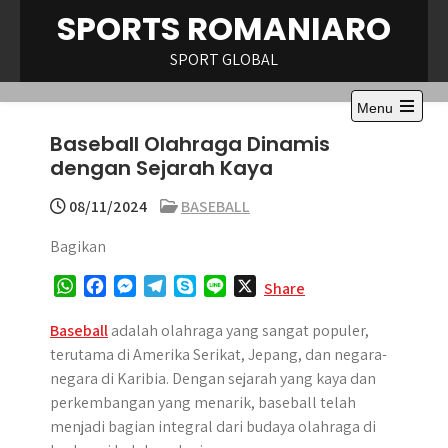
Skip
SPORTS ROMANIARO
to
content
SPORT GLOBAL
Menu
Open
Baseball Olahraga Dinamis
the
main
dengan Sejarah Kaya
menu
08/11/2024
BASEBALL
Bagikan
W
F
M
T
S
L
X
Share
h
a
e
e
k
i
a
c
s
l
y
n
Baseball
adalah olahraga yang sangat populer,
t
e
s
e
p
e
terutama di Amerika Serikat, Jepang, dan negara-
s
b
e
g
e
negara di Karibia. Dengan sejarah yang kaya dan
A
o
n
r
perkembangan yang menarik, baseball telah
p
o
g
a
menjadi bagian integral dari budaya olahraga di
p
k
e
m