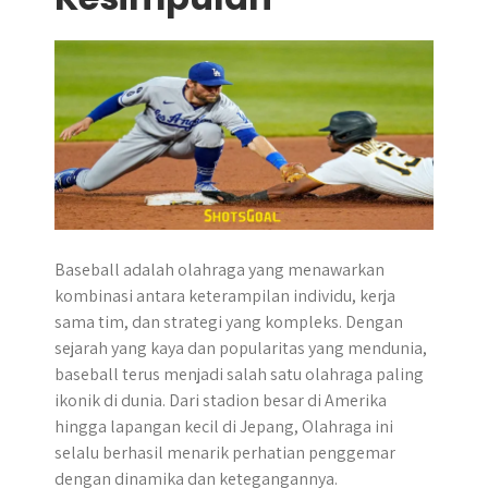
Baseball adalah olahraga yang menawarkan
kombinasi antara keterampilan individu, kerja
sama tim, dan strategi yang kompleks. Dengan
sejarah yang kaya dan popularitas yang mendunia,
baseball terus menjadi salah satu olahraga paling
ikonik di dunia. Dari stadion besar di Amerika
hingga lapangan kecil di Jepang, Olahraga ini
selalu berhasil menarik perhatian penggemar
dengan dinamika dan ketegangannya.