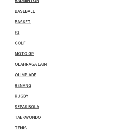
BADMINTON
BASEBALL
BASKET
F1
GOLF
MOTO GP
OLAHRAGA LAIN
OLIMPIADE
RENANG
RUGBY
SEPAK BOLA
TAEKWONDO
TENIS