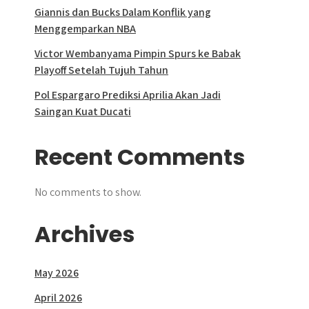
Giannis dan Bucks Dalam Konflik yang
Menggemparkan NBA
Victor Wembanyama Pimpin Spurs ke Babak
Playoff Setelah Tujuh Tahun
Pol Espargaro Prediksi Aprilia Akan Jadi
Saingan Kuat Ducati
Recent Comments
No comments to show.
Archives
May 2026
April 2026