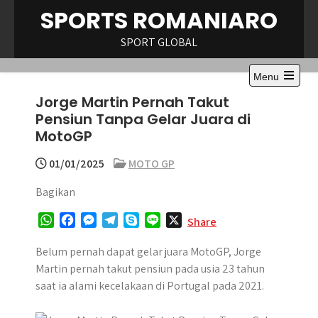
Skip
SPORTS ROMANIARO
to
content
SPORT GLOBAL
Menu
Open
Jorge Martin Pernah Takut
the
main
Pensiun Tanpa Gelar Juara di
menu
MotoGP
01/01/2025
MOTO GP
Bagikan
W
F
M
T
S
L
X
Share
h
a
e
e
k
i
a
c
s
l
y
n
Belum pernah dapat gelar juara MotoGP, Jorge
t
e
s
e
p
e
Martin pernah takut pensiun pada usia 23 tahun
s
b
e
g
e
saat ia alami kecelakaan di Portugal pada 2021.
A
o
n
r
p
o
g
a