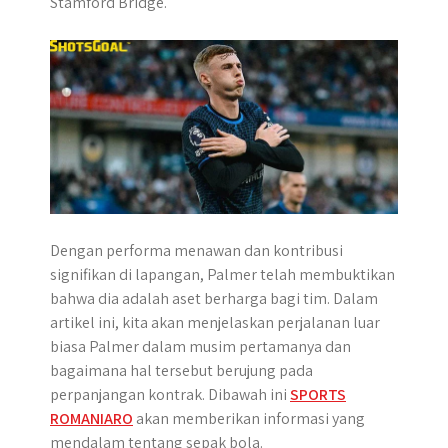
Stamford Bridge.
p
k
e
m
r
Dengan performa menawan dan kontribusi
signifikan di lapangan, Palmer telah membuktikan
bahwa dia adalah aset berharga bagi tim. Dalam
artikel ini, kita akan menjelaskan perjalanan luar
biasa Palmer dalam musim pertamanya dan
bagaimana hal tersebut berujung pada
perpanjangan kontrak. Dibawah ini
SPORTS
ROMANIARO
akan memberikan informasi yang
mendalam tentang sepak bola.