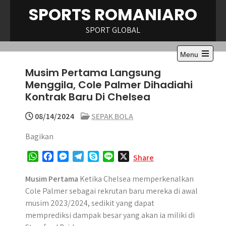
Skip
SPORTS ROMANIARO
to
content
SPORT GLOBAL
Menu
Open
Musim Pertama Langsung
the
main
Menggila, Cole Palmer Dihadiahi
menu
Kontrak Baru Di Chelsea
08/14/2024
SEPAK BOLA
Bagikan
W
F
M
T
S
L
X
Share
h
a
e
e
k
i
a
c
s
l
y
n
Musim Pertama
Ketika Chelsea memperkenalkan
t
e
s
e
p
e
Cole Palmer sebagai rekrutan baru mereka di awal
s
b
e
g
e
musim 2023/2024, sedikit yang dapat
A
o
n
r
memprediksi dampak besar yang akan ia miliki di
p
o
g
a