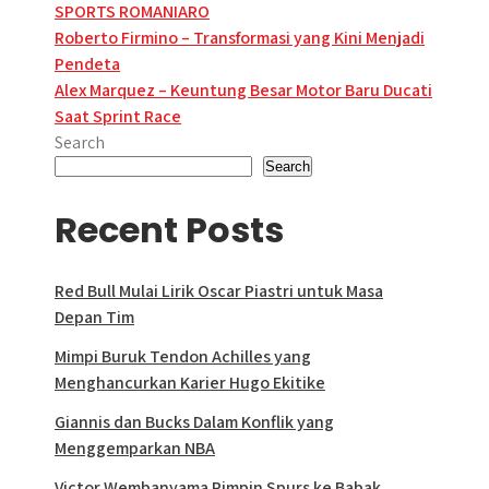
SPORTS ROMANIARO
Post
Roberto Firmino – Transformasi yang Kini Menjadi
Pendeta
navigation
Alex Marquez – Keuntung Besar Motor Baru Ducati
Saat Sprint Race
Search
Search
Recent Posts
Red Bull Mulai Lirik Oscar Piastri untuk Masa
Depan Tim
Mimpi Buruk Tendon Achilles yang
Menghancurkan Karier Hugo Ekitike
Giannis dan Bucks Dalam Konflik yang
Menggemparkan NBA
Victor Wembanyama Pimpin Spurs ke Babak