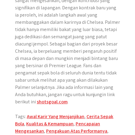
sangat mengesankan, dengan kontribusi yang
signifikan di lapangan. Dengan kontrak baru yang
ia peroleh, ini adalah langkah awal yang
membanggakan dalam karirnya di Chelsea. Palmer
tidak hanya memiliki bakat yang luar biasa, tetapi
juga dedikasi dan semangat juang yang patut
diacungi jempol. Sebagai bagian dari proyek besar
Chelsea, ia berpeluang memberi pengaruh positif
di masa depan dan mungkin menjadi bintang baru
yang bersinar di Premier League. Fans dan
pengamat sepak bola di seluruh dunia tentu tidak
sabar untuk melihat apa yang akan dilakukan
Palmer selanjutnya. Jika ada informasi lain yang
Anda butuhkan, jangan ragu untuk kunjungin link
berikut ini
shotsgoal.com
.
Tags:
Awal Karir Yang Menjanjikan
,
Cerita Sepak
Bola
,
Kualitas & Kemampuan
,
Pencapaian
Mengesankan
,
Pengakuan Atas Performanya
,