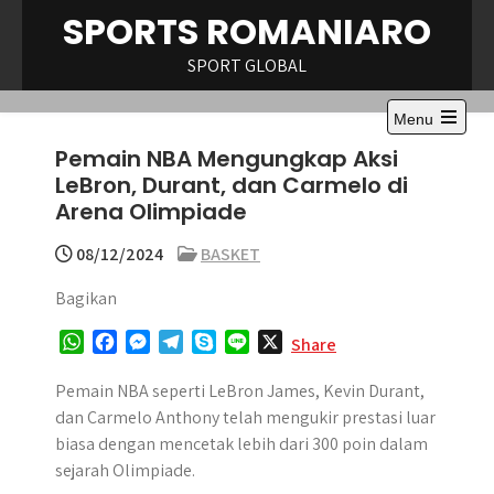
Skip
SPORTS ROMANIARO
to
content
SPORT GLOBAL
Menu
Open
Pemain NBA Mengungkap Aksi
the
main
LeBron, Durant, dan Carmelo di
menu
Arena Olimpiade
08/12/2024
BASKET
Bagikan
W
F
M
T
S
L
X
Share
h
a
e
e
k
i
a
c
s
l
y
n
Pemain NBA seperti LeBron James, Kevin Durant,
t
e
s
e
p
e
dan Carmelo Anthony telah mengukir prestasi luar
s
b
e
g
e
biasa dengan mencetak lebih dari 300 poin dalam
A
o
n
r
sejarah Olimpiade.
p
o
g
a