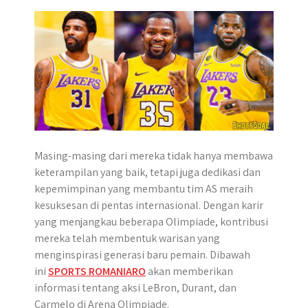
p
k
e
m
r
Masing-masing dari mereka tidak hanya membawa
keterampilan yang baik, tetapi juga dedikasi dan
kepemimpinan yang membantu tim AS meraih
kesuksesan di pentas internasional. Dengan karir
yang menjangkau beberapa Olimpiade, kontribusi
mereka telah membentuk warisan yang
menginspirasi generasi baru pemain. Dibawah
ini
SPORTS ROMANIARO
akan memberikan
informasi tentang aksi LeBron, Durant, dan
Carmelo di Arena Olimpiade.