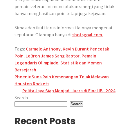
pemain veteran ini menciptakan sinergi yang tidak
hanya menghasilkan poin tetapi juga kejayaan.
Simak dan ikuti terus informasi lainnya mengenai
seputaran Olahraga hanya di
shotsgoal.com.
Tags:
Carmelo Anthony
,
Kevin Durant Pencetak
Poin
,
LeBron James Sang Raptor
,
Pemain
Legendaris Olimpiade
,
Statistik dan Momen
Bersejarah
Post
Phoenix Suns Raih Kemenangan Telak Melawan
Houston Rockets
navigation
Pelita Jaya Siap Menjadi Juara di Final IBL 2024
Search
Search
Recent Posts