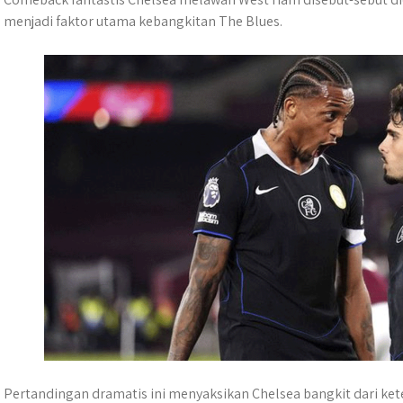
t
e
s
e
p
e
menjadi faktor utama kebangkitan The Blues​.
s
b
e
g
e
A
o
n
r
p
o
g
a
p
k
e
m
r
Pertandingan dramatis ini menyaksikan Chelsea bangkit dari ke