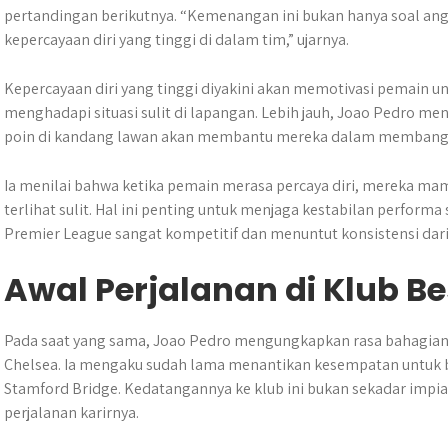
pertandingan berikutnya. “Kemenangan ini bukan hanya soal an
kepercayaan diri yang tinggi di dalam tim,” ujarnya.
Kepercayaan diri yang tinggi diyakini akan memotivasi pemain unt
menghadapi situasi sulit di lapangan. Lebih jauh, Joao Pedro 
poin di kandang lawan akan membantu mereka dalam membangu
Ia menilai bahwa ketika pemain merasa percaya diri, mereka 
terlihat sulit. Hal ini penting untuk menjaga kestabilan perfor
Premier League sangat kompetitif dan menuntut konsistensi dari 
Awal Perjalanan di Klub B
Pada saat yang sama, Joao Pedro mengungkapkan rasa bahagiany
Chelsea. Ia mengaku sudah lama menantikan kesempatan untuk ber
Stamford Bridge. Kedatangannya ke klub ini bukan sekadar impia
perjalanan karirnya.