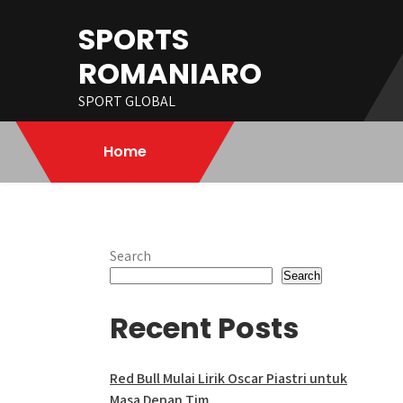
Skip
SPORTS
to
content
ROMANIARO
SPORT GLOBAL
Home
Search
Search
Recent Posts
Red Bull Mulai Lirik Oscar Piastri untuk
Masa Depan Tim