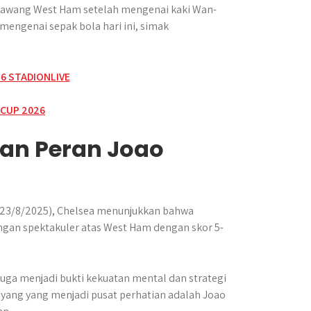
 gawang West Ham setelah mengenai kaki Wan-
engenai sepak bola hari ini, simak
an Peran Joao
(23/8/2025), Chelsea menunjukkan bahwa
gan spektakuler atas West Ham dengan skor 5-
juga menjadi bukti kekuatan mental dan strategi
 yang yang menjadi pusat perhatian adalah Joao