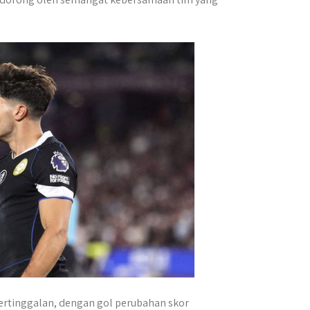
tertinggalan, dengan gol perubahan skor