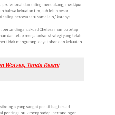
p profesional dan saling mendukung, meskipun
n bahwa kekuatan tim jauh lebih besar
 saling percaya satu sama lain,” katanya.
awal pertandingan, skuad Chelsea mampu tetap
nan dan tetap menjalankan strategi yang telah
mer tidak mengurangi daya tahan dan kekuatan
an Wolves, Tanda Resmi
ologis yang sangat positif bagi skuad
dal penting untuk menghadapi pertandingan-