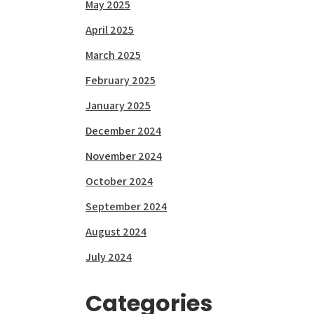
May 2025
April 2025
March 2025
February 2025
January 2025
December 2024
November 2024
October 2024
September 2024
August 2024
July 2024
Categories