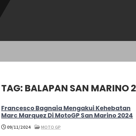
TAG:
BALAPAN SAN MARINO 
Francesco Bagnaia Mengakui Kehebatan
Marc Marquez Di MotoGP San Marino 2024
09/11/2024
MOTO GP