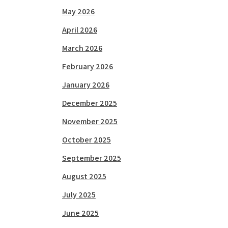
May 2026
April 2026
March 2026
February 2026
January 2026
December 2025
November 2025
October 2025
September 2025
August 2025
July 2025
June 2025