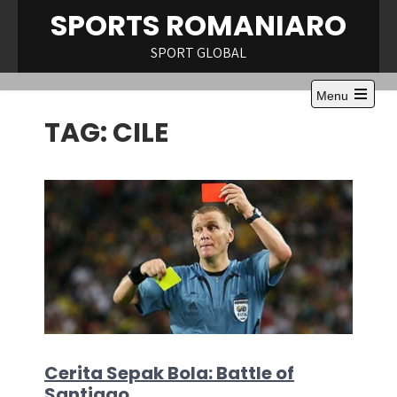
Skip
SPORTS ROMANIARO
to
content
SPORT GLOBAL
Menu
Open
TAG:
CILE
the
main
menu
Cerita Sepak Bola: Battle of
Santiago