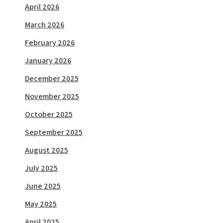
April 2026
March 2026
February 2026
January 2026
December 2025
November 2025
October 2025
September 2025
August 2025
July 2025
June 2025
May 2025
April 2025