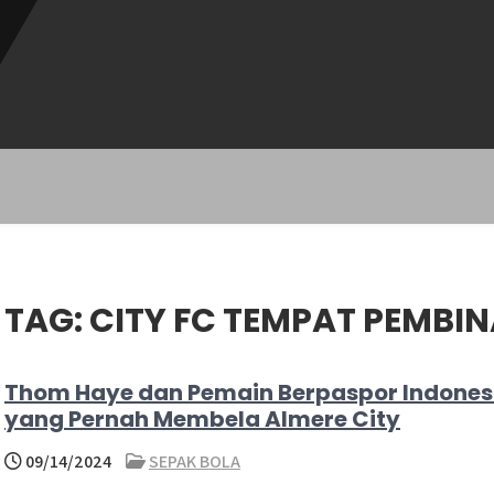
TAG:
CITY FC TEMPAT PEMBI
Thom Haye dan Pemain Berpaspor Indones
yang Pernah Membela Almere City
09/14/2024
SEPAK BOLA