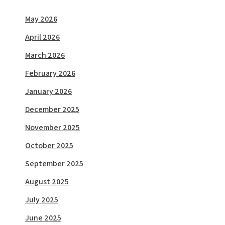
May 2026
April 2026
March 2026
February 2026
January 2026
December 2025
November 2025
October 2025
September 2025
August 2025
July 2025
June 2025