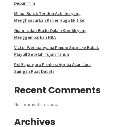
Depan Tim
Mimpi Buruk Tendon Achilles yang
Menghancurkan Karier Hugo Ekitike
Giannis dan Bucks Dalam Konflik yang
Menggemparkan NBA
Victor Wembanyama Pimpin Spurs ke Babak
Playoff Setelah Tujuh Tahun
Pol Espargaro Prediksi Aprilia Akan Jadi
Saingan Kuat Ducati
Recent Comments
No comments to show.
Archives