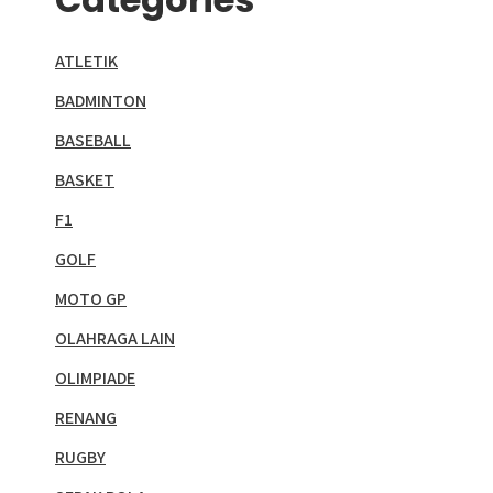
ATLETIK
BADMINTON
BASEBALL
BASKET
F1
GOLF
MOTO GP
OLAHRAGA LAIN
OLIMPIADE
RENANG
RUGBY