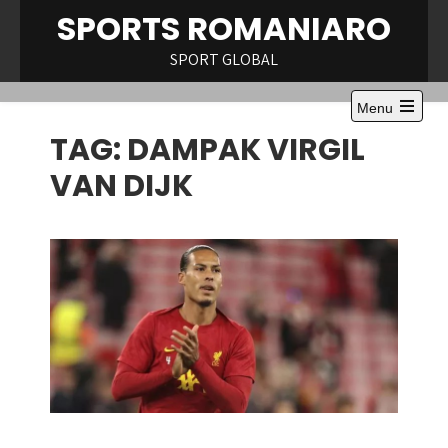
Skip
SPORTS ROMANIARO
to
content
SPORT GLOBAL
Menu
Open
TAG:
DAMPAK VIRGIL
the
main
menu
VAN DIJK