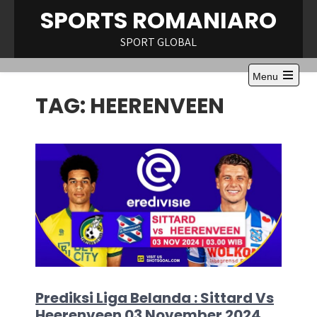
Skip
SPORTS ROMANIARO
to
content
SPORT GLOBAL
Menu
Open
TAG:
HEERENVEEN
the
main
menu
Prediksi Liga Belanda : Sittard Vs
Heerenveen 03 November 2024