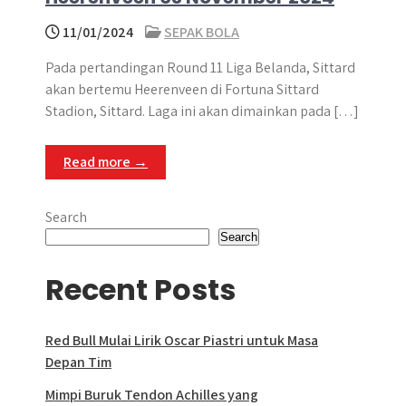
11/01/2024
SEPAK BOLA
Pada pertandingan Round 11 Liga Belanda, Sittard
akan bertemu Heerenveen di Fortuna Sittard
Stadion, Sittard. Laga ini akan dimainkan pada […]
Read more →
Search
Search
Recent Posts
Red Bull Mulai Lirik Oscar Piastri untuk Masa
Depan Tim
Mimpi Buruk Tendon Achilles yang