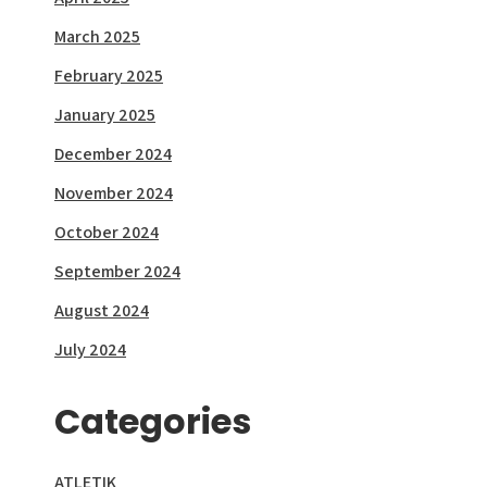
March 2025
February 2025
January 2025
December 2024
November 2024
October 2024
September 2024
August 2024
July 2024
Categories
ATLETIK