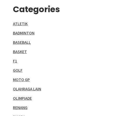
Categories
ATLETIK
BADMINTON
BASEBALL
BASKET
F1
GOLF
MOTO GP
OLAHRAGA LAIN
OLIMPIADE
RENANG