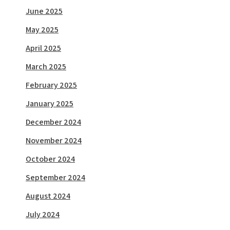
June 2025
May 2025
April 2025
March 2025
February 2025
January 2025
December 2024
November 2024
October 2024
September 2024
August 2024
July 2024