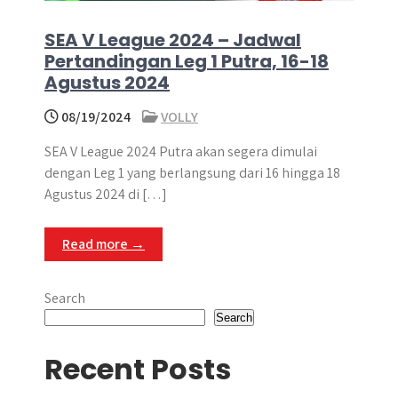
SEA V League 2024 – Jadwal
Pertandingan Leg 1 Putra, 16-18
Agustus 2024
08/19/2024
VOLLY
SEA V League 2024 Putra akan segera dimulai
dengan Leg 1 yang berlangsung dari 16 hingga 18
Agustus 2024 di […]
Read more →
Search
Search
Recent Posts