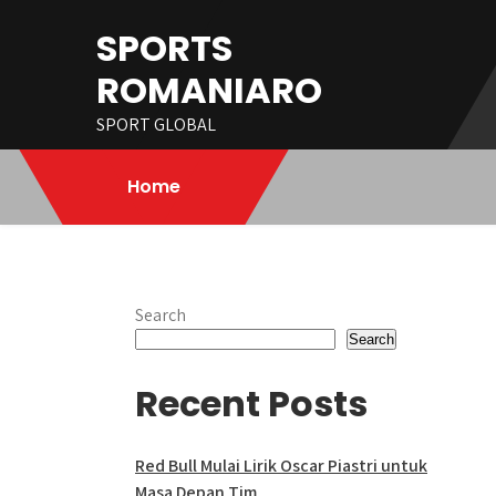
Skip
SPORTS
to
content
ROMANIARO
SPORT GLOBAL
Home
Search
Search
Recent Posts
Red Bull Mulai Lirik Oscar Piastri untuk
Masa Depan Tim