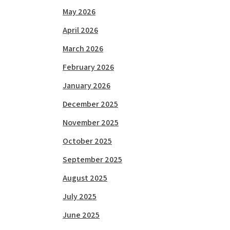
May 2026
April 2026
March 2026
February 2026
January 2026
December 2025
November 2025
October 2025
September 2025
August 2025
July 2025
June 2025