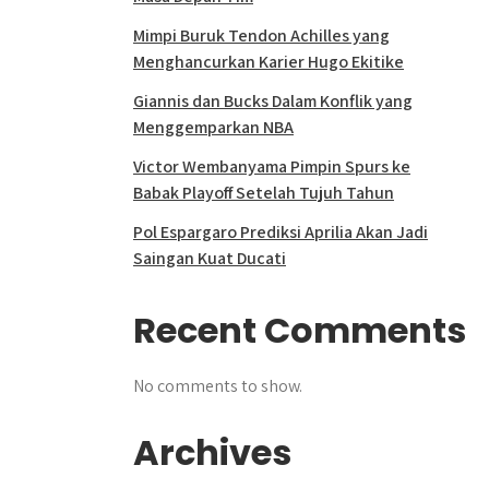
Mimpi Buruk Tendon Achilles yang
Menghancurkan Karier Hugo Ekitike
Giannis dan Bucks Dalam Konflik yang
Menggemparkan NBA
Victor Wembanyama Pimpin Spurs ke
Babak Playoff Setelah Tujuh Tahun
Pol Espargaro Prediksi Aprilia Akan Jadi
Saingan Kuat Ducati
Recent Comments
No comments to show.
Archives