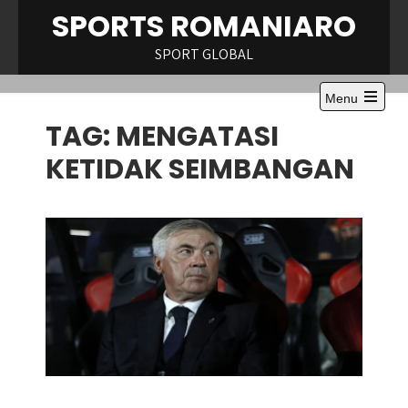
Skip
SPORTS ROMANIARO
to
content
SPORT GLOBAL
Menu
Open
TAG:
MENGATASI
the
main
menu
KETIDAK SEIMBANGAN