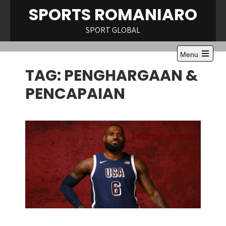
Skip
SPORTS ROMANIARO
to
content
SPORT GLOBAL
Menu
Open
TAG:
PENGHARGAAN &
the
main
menu
PENCAPAIAN