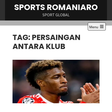
Skip
SPORTS ROMANIARO
to
content
SPORT GLOBAL
Menu
Open
TAG:
PERSAINGAN
the
main
menu
ANTARA KLUB