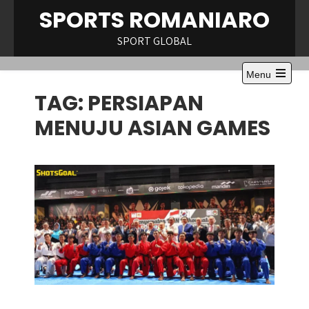
Skip
SPORTS ROMANIARO
to
content
SPORT GLOBAL
Menu
Open
TAG:
PERSIAPAN
the
main
menu
MENUJU ASIAN GAMES