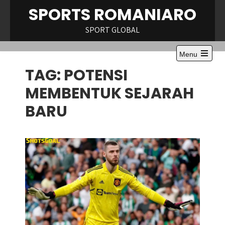
Skip
SPORTS ROMANIARO
to
content
SPORT GLOBAL
Menu
Open
TAG:
POTENSI
the
main
menu
MEMBENTUK SEJARAH
BARU