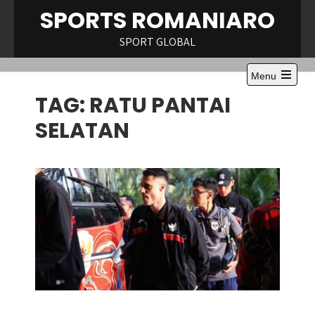
Skip
SPORTS ROMANIARO
to
content
SPORT GLOBAL
Menu
Open
TAG:
RATU PANTAI
the
main
menu
SELATAN