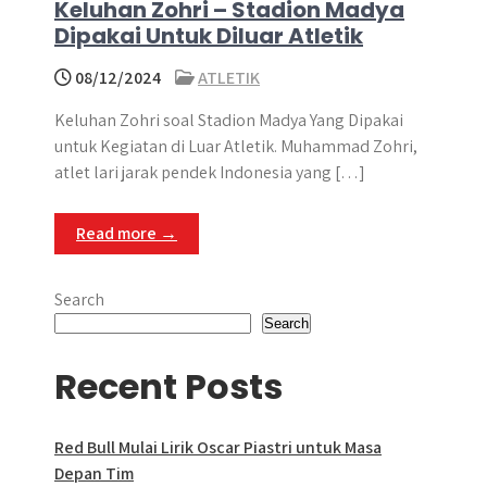
Keluhan Zohri – Stadion Madya
Dipakai Untuk Diluar Atletik
08/12/2024
ATLETIK
Keluhan Zohri soal Stadion Madya Yang Dipakai
untuk Kegiatan di Luar Atletik. Muhammad Zohri,
atlet lari jarak pendek Indonesia yang […]
Read more →
Search
Search
Recent Posts
Red Bull Mulai Lirik Oscar Piastri untuk Masa
Depan Tim