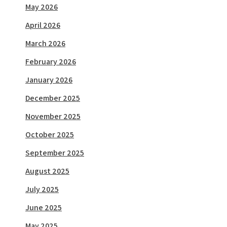
May 2026
April 2026
March 2026
February 2026
January 2026
December 2025
November 2025
October 2025
September 2025
August 2025
July 2025
June 2025
May 2025