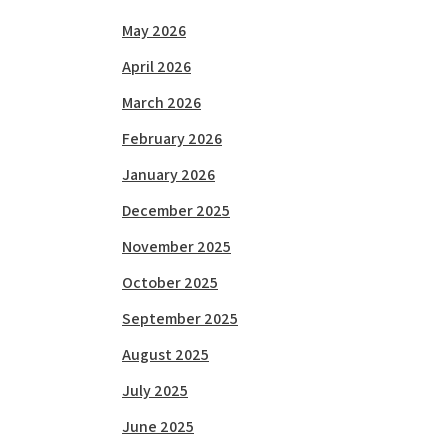
May 2026
April 2026
March 2026
February 2026
January 2026
December 2025
November 2025
October 2025
September 2025
August 2025
July 2025
June 2025