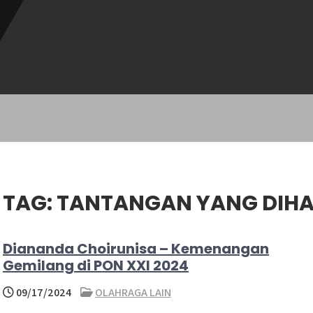
TAG:
TANTANGAN YANG DIHA
Diananda Choirunisa – Kemenangan
Gemilang di PON XXI 2024
09/17/2024
OLAHRAGA LAIN