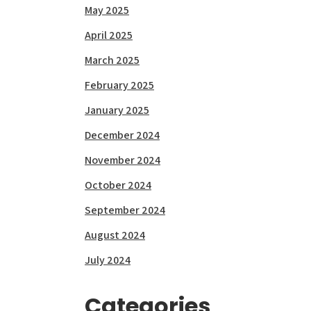
May 2025
April 2025
March 2025
February 2025
January 2025
December 2024
November 2024
October 2024
September 2024
August 2024
July 2024
Categories