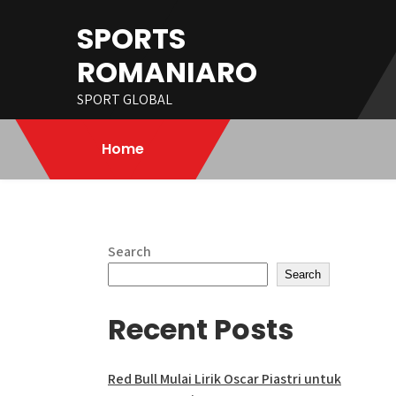
Skip
SPORTS
to
content
ROMANIARO
SPORT GLOBAL
Home
Search
Search
Recent Posts
Red Bull Mulai Lirik Oscar Piastri untuk