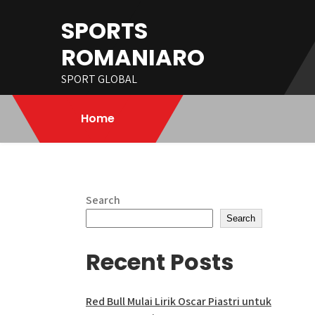
Skip
SPORTS
to
content
ROMANIARO
SPORT GLOBAL
Home
Search
Search
Recent Posts
Red Bull Mulai Lirik Oscar Piastri untuk