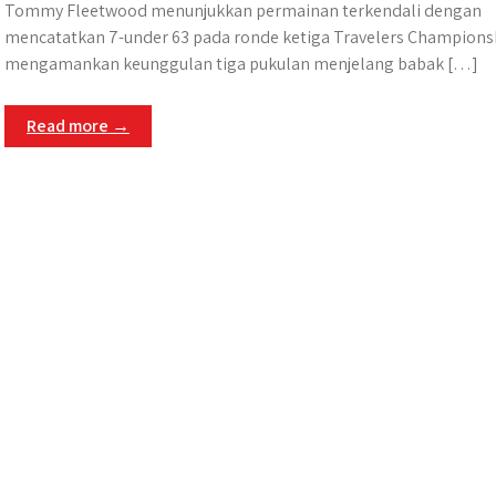
Tommy Fleetwood menunjukkan permainan terkendali dengan
mencatatkan 7-under 63 pada ronde ketiga Travelers Champions
mengamankan keunggulan tiga pukulan menjelang babak […]
Read more →