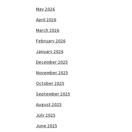
May 2026
April 2026
March 2026
February 2026
January 2026
December 2025
November 2025
October 2025
September 2025
August 2025
July 2025
June 2025