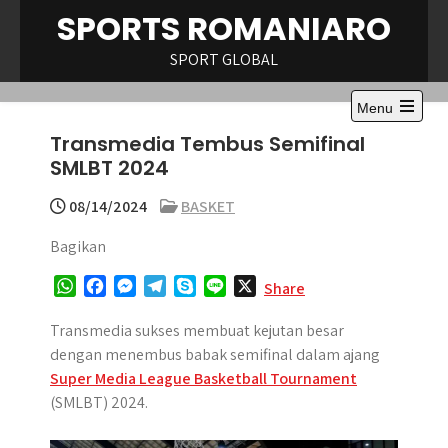
Skip
SPORTS ROMANIARO
to
content
SPORT GLOBAL
Menu
Open
Transmedia Tembus Semifinal
the
main
SMLBT 2024
menu
08/14/2024
BASKET
Bagikan
W
F
M
T
S
L
X
Share
h
a
e
e
k
i
a
c
s
l
y
n
Transmedia sukses membuat kejutan besar
t
e
s
e
p
e
dengan menembus babak semifinal dalam ajang
s
b
e
g
e
Super Media League Basketball Tournament
A
o
n
r
(SMLBT) 2024.
p
o
g
a
p
k
e
m