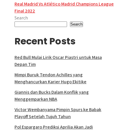
navigation
Real Madrid Vs Atlético Madrid Champions League
Final 2022
Search
Search
Recent Posts
Red Bull Mulai Lirik Oscar Piastri untuk Masa
Depan Tim
Mimpi Buruk Tendon Achilles yang
Menghancurkan Karier Hugo Ekitike
Giannis dan Bucks Dalam Konflik yang
Menggemparkan NBA
Victor Wembanyama Pimpin Spurs ke Babak
Playoff Setelah Tujuh Tahun
Pol Espargaro Prediksi Aprilia Akan Jadi