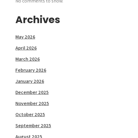
No comments to show.
Archives
May 2026
April 2026
March 2026
February 2026
January 2026
December 2025
November 2025
October 2025
September 2025
August 2025