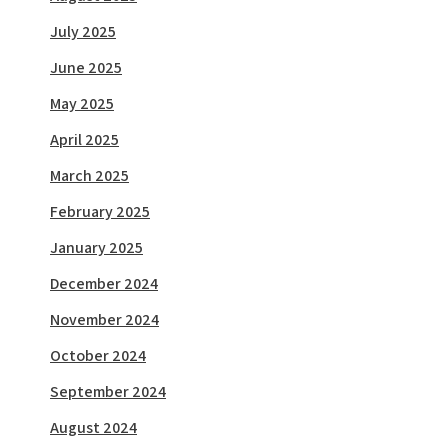
July 2025
June 2025
May 2025
April 2025
March 2025
February 2025
January 2025
December 2024
November 2024
October 2024
September 2024
August 2024